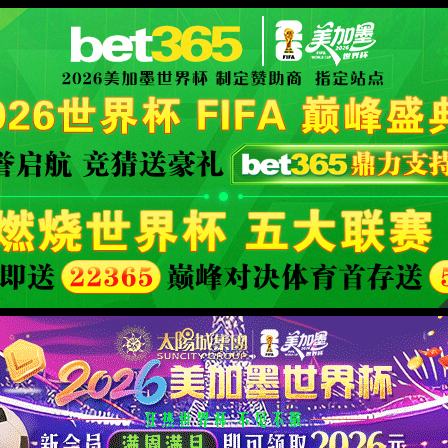
官网
4399js金沙官网
产品中心
科研创新
新
js4399金沙线集团